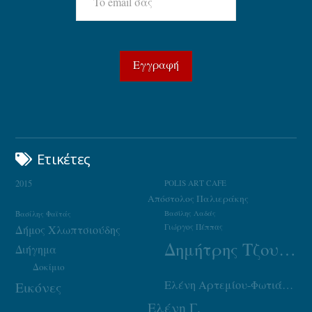
Ετικέτες
2015
POLIS ART CAFE
Απόστολος Παλιεράκης
Βασίλης Φαϊτάς
Βασίλης Λαδάς
Γιώργος Πέππας
Δήμος Χλωπτσιούδης
Δημήτρης Τζουμάκας
Διήγημα
Δοκίμιο
Ελένη Αρτεμίου-Φωτιάδου
Εικόνες
Ελένη Γ.