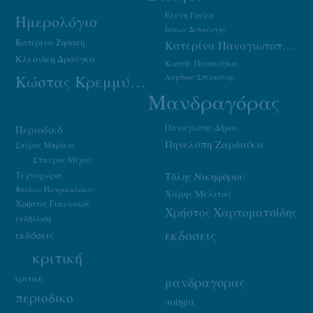
Ελένη Γούλα
Ημερολόγιο
Ιάσων Δεπούντης
Κατερίνα Ζησάκη
Κατερίνα Παναγιωτοπούλου
Κλεονίκη Δρούγκα
Κωστής Παπακόγκος
Κώστας Κρεμμύδας
Λάμπρος Σπυριούνης
Μανδραγόρας
Παναγιώτης Δήμου
Περιοδικό
Πηνελόπη Ζαρδούκα
Σπύρος Μπρίκος
Σταύρος Μίχας
Τεχνοχώρος
Τόλης Νικηφόρου
Φαίδων Πατρικαλάκις
Χάρης Μελιτάς
Χρήστος Γιαννακός
Χρήστος Χαρτοματσίδης
εκδήλωση
εκδοσεις
εκδόσεις
κριτική
κριτικη
μανδραγορας
περιοδικο
ποίημα