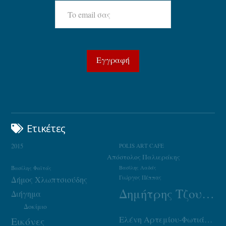
Ετικέτες
2015
POLIS ART CAFE
Απόστολος Παλιεράκης
Βασίλης Φαϊτάς
Βασίλης Λαδάς
Γιώργος Πέππας
Δήμος Χλωπτσιούδης
Δημήτρης Τζουμάκας
Διήγημα
Δοκίμιο
Ελένη Αρτεμίου-Φωτιάδου
Εικόνες