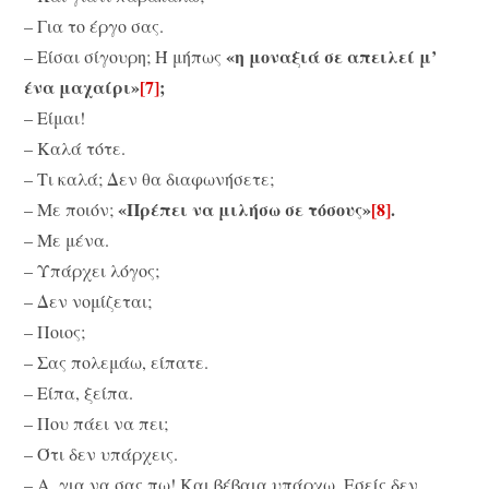
– Για το έργο σας.
«η μοναξιά σε απειλεί μ’
– Είσαι σίγουρη; Ή μήπως
ένα μαχαίρι»
[7]
;
– Είμαι!
– Καλά τότε.
– Τι καλά; Δεν θα διαφωνήσετε;
«Πρέπει να μιλήσω σε τόσους»
[8]
.
– Με ποιόν;
– Με μένα.
– Υπάρχει λόγος;
– Δεν νομίζεται;
– Ποιος;
– Σας πολεμάω, είπατε.
– Είπα, ξείπα.
– Που πάει να πει;
– Ότι δεν υπάρχεις.
– Α, για να σας πω! Και βέβαια υπάρχω. Εσείς δεν