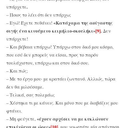
.
υπάρχετε
– Ποιος το λέει ότι δεν υπάρχω;
«Κατάχαμα της ασίγαστης
– Εγώ! Έχετε πεθάνει!
σιγής ένα κινούμενο κειμήλιο-σκουλήκι»
[9]
.
Δεν
υπάρχετε!
– Και βέβαια υπάρχω! Υπάρχω στον δικό μου κόσμο,
που εσύ δεν μπορείς να είσαι, προς το παρόν
τουλάχιστον, υπάρχω και στον δικό σου.
– Και πώς;
– Με το έργο μου· με κρατάει ζωντανό. Αλλιώς, τώρα
δεν θα μιλούσαμε.
– Τελικά, σας πολεμάω;
– Χέστηκα τι με κάνεις. Και μόνο που με διαβάζεις μου
φτάνει.
«έχουν αρχίσει να με κυκλώνουν
– Μη φεύγετε,
επικίνδυνα οι ώρες»
[10]
,
μου χρωστάτε μία απάντηση.