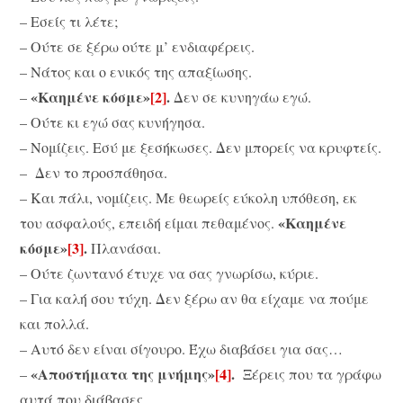
– Εσείς τι λέτε;
– Ούτε σε ξέρω ούτε μ’ ενδιαφέρεις.
– Νάτος και ο ενικός της απαξίωσης.
«Καημένε κόσμε»
[2]
.
–
Δεν σε κυνηγάω εγώ.
– Ούτε κι εγώ σας κυνήγησα.
– Νομίζεις. Εσύ με ξεσήκωσες. Δεν μπορείς να κρυφτείς.
– Δεν το προσπάθησα.
– Και πάλι, νομίζεις. Με θεωρείς εύκολη υπόθεση, εκ
«Καημένε
του ασφαλούς, επειδή είμαι πεθαμένος.
κόσμε»
[3]
.
Πλανάσαι.
– Ούτε ζωντανό έτυχε να σας γνωρίσω, κύριε.
– Για καλή σου τύχη. Δεν ξέρω αν θα είχαμε να πούμε
και πολλά.
– Αυτό δεν είναι σίγουρο. Έχω διαβάσει για σας…
«Αποστήματα της μνήμης»
[4]
.
–
Ξέρεις που τα γράφω
αυτά που διάβασες…