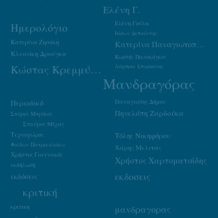
Ελένη Γ.
Ελένη Γούλα
Ημερολόγιο
Ιάσων Δεπούντης
Κατερίνα Ζησάκη
Κατερίνα Παναγιωτοπούλου
Κλεονίκη Δρούγκα
Κωστής Παπακόγκος
Κώστας Κρεμμύδας
Λάμπρος Σπυριούνης
Μανδραγόρας
Παναγιώτης Δήμου
Περιοδικό
Πηνελόπη Ζαρδούκα
Σπύρος Μπρίκος
Σταύρος Μίχας
Τεχνοχώρος
Τόλης Νικηφόρου
Φαίδων Πατρικαλάκις
Χάρης Μελιτάς
Χρήστος Γιαννακός
Χρήστος Χαρτοματσίδης
εκδήλωση
εκδοσεις
εκδόσεις
κριτική
κριτικη
μανδραγορας