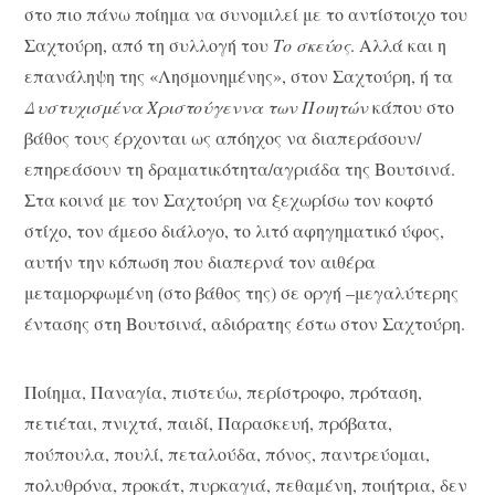
στο πιο πάνω ποίημα να συνομιλεί με το αντίστοιχο του
Σαχτούρη, από τη συλλογή του
Το σκεύος
. Αλλά και η
επανάληψη της «Λησμονημένης», στον Σαχτούρη, ή τα
Δυστυχισμένα Χριστούγεννα των Ποιητών
κάπου στο
βάθος τους έρχονται ως απόηχος να διαπεράσουν/
επηρεάσουν τη δραματικότητα/αγριάδα της Βουτσινά.
Στα κοινά με τον Σαχτούρη να ξεχωρίσω τον κοφτό
στίχο, τον άμεσο διάλογο, το λιτό αφηγηματικό ύφος,
αυτήν την κόπωση που διαπερνά τον αιθέρα
μεταμορφωμένη (στο βάθος της) σε οργή –μεγαλύτερης
έντασης στη Βουτσινά, αδιόρατης έστω στον Σαχτούρη.
Ποίημα, Παναγία, πιστεύω, περίστροφο, πρόταση,
πετιέται, πνιχτά, παιδί, Παρασκευή, πρόβατα,
πούπουλα, πουλί, πεταλούδα, πόνος, παντρεύομαι,
πολυθρόνα, προκάτ, πυρκαγιά, πεθαμένη, ποιήτρια, δεν