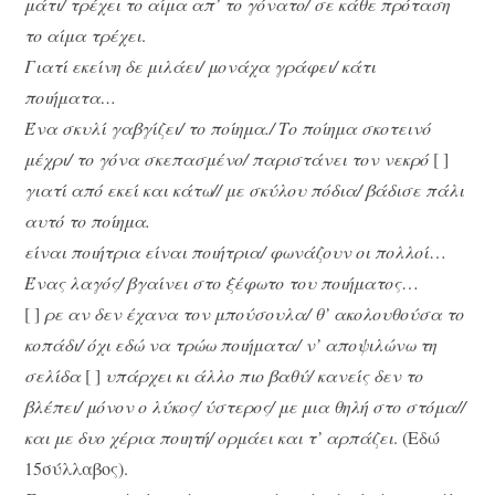
μάτι/ τρέχει το αίμα απ’ το γόνατο/ σε κάθε πρόταση
το αίμα τρέχει
.
Γιατί εκείνη δε μιλάει/ μονάχα γράφει/ κάτι
ποιήματα…
Ένα σκυλί γαβγίζει/ το ποίημα./ Το ποίημα σκοτεινό
μέχρι/ το γόνα σκεπασμένο/ παριστάνει τον νεκρό
[ ]
γιατί από εκεί και κάτω// με σκύλου πόδια/ βάδισε πάλι
αυτό το ποίημα.
είναι ποιήτρια είναι ποιήτρια/ φωνάζουν οι πολλοί
…
Ένας λαγός/ βγαίνει στο ξέφωτο του ποιήματος
…
[ ]
ρε αν δεν έχανα τον μπούσουλα/ θ’ ακολουθούσα το
κοπάδι/ όχι εδώ να τρώω ποιήματα/ ν’ αποψιλώνω τη
σελίδα
[ ]
υπάρχει κι άλλο πιο βαθύ/ κανείς δεν το
βλέπει/ μόνον ο λύκος/ ύστερος/ με μια θηλή στο στόμα//
και με δυο χέρια ποιητή/ ορμάει και τ’ αρπάζει
. (Εδώ
15σύλλαβος).