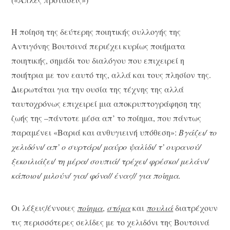
Η ποίηση της δεύτερης ποιητικής συλλογής της
Αντιγόνης Βουτσινά περιέχει κυρίως ποιήματα
ποιητικής, σημάδι του διαλόγου που επιχειρεί η
ποιήτρια με τον εαυτό της, αλλά και τους πλησίον της.
Διερωτάται για την ουσία της τέχνης της αλλά
ταυτοχρόνως επιχειρεί μια αποκρυπτογράφηση της
ζωής της –πάντοτε μέσα απ’ το ποίημα, που πάντως
παραμένει «Βαριά και ανθυγιεινή υπόθεση»:
Βγάζει/ το
χελιδόνι/ απ’ ο συρτάρι/ μαύρο ψαλίδι/ τ’ ουρανού/
ξεκοιλιάζει/ τη μέρα/ σουπιά/ τρέχει/ φρέσκο/ μελάνι/
κάποιοι/ μιλούν/ για/ φόνο// ένας// για ποίημα.
Οι λέξεις/έννοιες
ποίημα
,
στόμα
και
πουλιά
διατρέχουν
τις περισσότερες σελίδες με το χελιδόνι της Βουτσινά