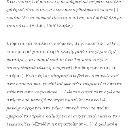
Ένα σπουργίτι/ μπαίνει στο ποίημα/σκέτο/ μήτε καπέλο
ημίψηλο/ ούτε παπιγιόν καν μία οφθαλμοκαλύπτρα
[ ]
ετούτο ’δω το ποίημα/ άσπρος ο πάτος του/ διψά// όλη με
καταπίνει.
(Επίσης 15σύλλαβος).
Στόματα και πουλιά οι επόμενες στην κατάταξη λέξεις
που εμπεριέχονται στη συλλογή:
ράβει τα χέρια Της/
μοντάρει το στόμα/ από το ένα Της μάτι τρέχει/
ασταμάτητα// κόκκινη υπομονή
(«Επιδιορθώνοντας το
θαύμα»),
Ένας ψηλός κόκορας/ ανεβαίνει στη γλώσσα/
στα εικοστά μου γενέθλια/ φωνάζει κικιρίκου/ κι έπειτα
κάθεται στον ουρανίσκο
[ ]
Δώστου αυγά τότε εγώ στο
στόμα/ στο μεταξύ παντρεύομαι/ δεν τον καλώ,
μονάχος έρχεται στο γάμο/ υποκρίνεται το πιάτο
ημέρας/ τον τρώνε λαίμαργα οι συγγενείς/ η μάνα τον
ξεκοκαλίζει
(«Επώδυνη συγκατοίκηση»), [ ]
διχαλωτή η