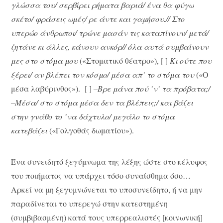
γλώσσα του/ σερβίρει ρήματα βαριά/ ένα θα φύγω
σκέτο/ φράσεις ωμές/ ρε άντε και γαμήσου.// Στο
υπερώο άνθρωποι/ τρώνε μασάν τις καταπίνουν/ μετά/
ζητάνε κι άλλες, κάνουν ανκόρ// όλα αυτά συμβαίνουν
μες στο στόμα μου
(«Στοματικό θέατρο»), [ ]
Κι ούτε που
ξέρει/ αν βλέπει τον κόσμο/ μέσα απ’ το στόμα του
(«Ο
μέσα λαβύρινθος»). [ ]
–Βρε μάνα πού ’ν’ τα πρόβατα;/
–Μέσα/ στο στόμα μέσα δεν τα βλέπεις;/ και βάζει
στην γνάθο το ’να δάχτυλο/ μεγάλο το στόμα
κατεβάζει
(«Γολγοθάς δωματίου»).
Ένα συνειδητό ξεγύμνωμα της λέξης ώστε στο κέλυφος
του ποιήματος να υπάρχει τόσο συναίσθημα όσο…
Αρκεί να μη ξεγυμνώνεται το υποσυνείδητο, ή να μην
παραδίνεται το υπερεγώ στην κατεστημένη
(συμβιβασμένη) κατά τους υπερρεαλιστές [κοινωνική]