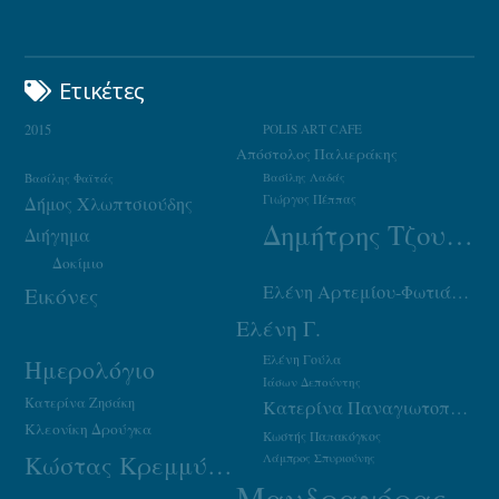
Ετικέτες
2015
POLIS ART CAFE
Απόστολος Παλιεράκης
Βασίλης Φαϊτάς
Βασίλης Λαδάς
Γιώργος Πέππας
Δήμος Χλωπτσιούδης
Δημήτρης Τζουμάκας
Διήγημα
Δοκίμιο
Ελένη Αρτεμίου-Φωτιάδου
Εικόνες
Ελένη Γ.
Ελένη Γούλα
Ημερολόγιο
Ιάσων Δεπούντης
Κατερίνα Ζησάκη
Κατερίνα Παναγιωτοπούλου
Κλεονίκη Δρούγκα
Κωστής Παπακόγκος
Κώστας Κρεμμύδας
Λάμπρος Σπυριούνης
Μανδραγόρας