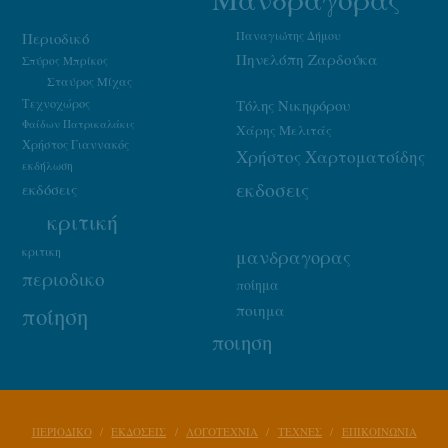
Παναγιώτης Δήμου
Περιοδικό
Πηνελόπη Ζαρδούκα
Σπύρος Μπρίκος
Σταύρος Μίχας
Τεχνοχώρος
Τόλης Νικηφόρου
Φαίδων Πατρικαλάκις
Χάρης Μελιτάς
Χρήστος Γιαννακός
Χρήστος Χαρτοματσίδης
εκδήλωση
εκδοσεις
εκδόσεις
κριτική
κριτικη
μανδραγορας
περιοδικο
ποίημα
ποιημα
ποίηση
ποιηση
ΠΕΡΙΟΔΙΚΟ
ΕΚΔΟΣΕΙΣ
ΛΟΓΟΤΕΧΝΙΑ
ΤΕΧΝΕΣ
ΕΠΙΚΟΙΝΩΝΙΑ