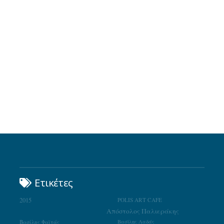
Ετικέτες
2015
POLIS ART CAFE
Απόστολος Παλιεράκης
Βασίλης Φαϊτάς
Βασίλης Λαδάς