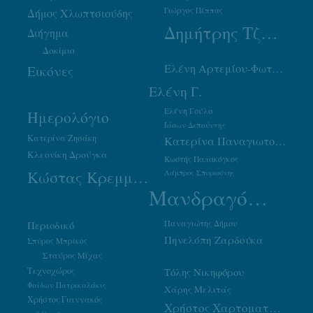
Γιώργος Πέππας
Δήμος Χλωπτσιούδης
Δημήτρης Τζουμάκας
Διήγημα
Δοκίμιο
Ελένη Αρτεμίου-Φωτιάδου
Εικόνες
Ελένη Γ.
Ελένη Γούλα
Ημερολόγιο
Ιάσων Δεπούντης
Κατερίνα Ζησάκη
Κατερίνα Παναγιωτοπούλου
Κλεονίκη Δρούγκα
Κωστής Παπακόγκος
Κώστας Κρεμμύδας
Λάμπρος Σπυριούνης
Μανδραγόρας
Παναγιώτης Δήμου
Περιοδικό
Πηνελόπη Ζαρδούκα
Σπύρος Μπρίκος
Σταύρος Μίχας
Τεχνοχώρος
Τόλης Νικηφόρου
Φαίδων Πατρικαλάκις
Χάρης Μελιτάς
Χρήστος Γιαννακός
Χρήστος Χαρτοματσίδης