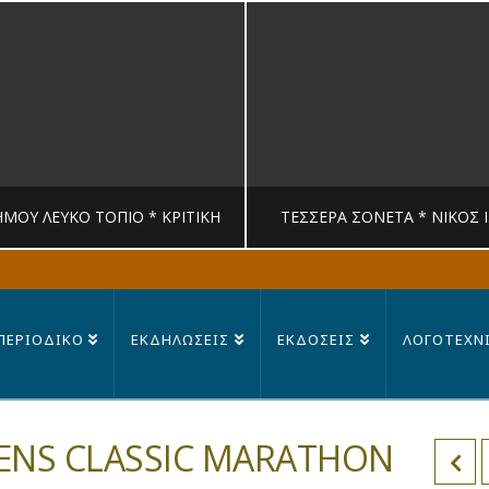
ΉΜΟΥ ΛΕΥΚΟ ΤΟΠΙΟ * ΚΡΙΤΙΚΉ
ΤΈΣΣΕΡΑ ΣΟΝΈΤΑ * ΝΊΚΟΣ 
MANDRAGORAS
MANDRAGORAS
ΠΕΡΙΟΔΙΚΟ
ΕΚΔΗΛΩΣΕΙΣ
ΕΚΔΟΣΕΙΣ
ΛΟΓΟΤΕΧΝ
ΙΤΙΚΉ, ΛΟΓΟΤΕΧΝΊΑ
ΠΟΊΗΣΗ
23 ΙΟΥΛΊΟΥ, 2026
14 ΙΟΥΛΊΟΥ, 202
HENS CLASSIC MARATHON