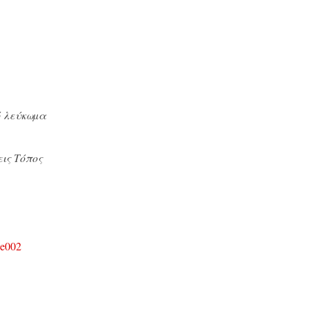
ό λεύκωµα
εις Τόπος