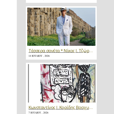
Τέσσερα σονέτα * Νίκος Ι. Τζώρτζης
14 ΙΟΥΛΊΟΥ , 2026
Κωνσταντίνος Ι. Κορίδης Βραχυγραφίες * Κριτική
7 ΙΟΥΛΊΟΥ , 2026