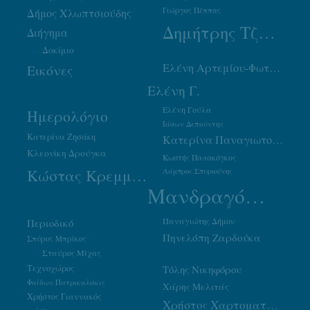
Γιώργος Πέππας
Δήμος Χλωπτσιούδης
Δημήτρης Τζουμάκας
Διήγημα
Δοκίμιο
Ελένη Αρτεμίου-Φωτιάδου
Εικόνες
Ελένη Γ.
Ελένη Γούλα
Ημερολόγιο
Ιάσων Δεπούντης
Κατερίνα Ζησάκη
Κατερίνα Παναγιωτοπούλου
Κλεονίκη Δρούγκα
Κωστής Παπακόγκος
Κώστας Κρεμμύδας
Λάμπρος Σπυριούνης
Μανδραγόρας
Παναγιώτης Δήμου
Περιοδικό
Πηνελόπη Ζαρδούκα
Σπύρος Μπρίκος
Σταύρος Μίχας
Τεχνοχώρος
Τόλης Νικηφόρου
Φαίδων Πατρικαλάκις
Χάρης Μελιτάς
Χρήστος Γιαννακός
Χρήστος Χαρτοματσίδης