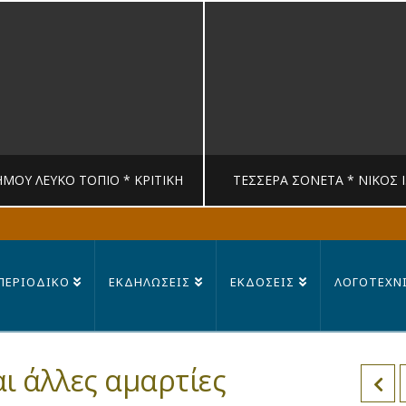
ΉΜΟΥ ΛΕΥΚΟ ΤΟΠΙΟ * ΚΡΙΤΙΚΉ
ΤΈΣΣΕΡΑ ΣΟΝΈΤΑ * ΝΊΚΟΣ 
MANDRAGORAS
MANDRAGORAS
ΠΕΡΙΟΔΙΚΟ
ΕΚΔΗΛΩΣΕΙΣ
ΕΚΔΟΣΕΙΣ
ΛΟΓΟΤΕΧΝ
ΙΤΙΚΉ, ΛΟΓΟΤΕΧΝΊΑ
ΠΟΊΗΣΗ
23 ΙΟΥΛΊΟΥ, 2026
14 ΙΟΥΛΊΟΥ, 202
ι άλλες αμαρτίες