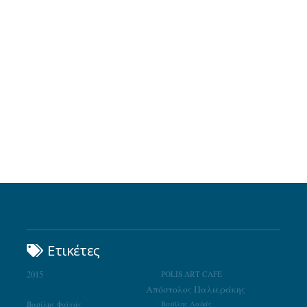
Ετικέτες
2015
POLIS ART CAFE
Απόστολος Παλιεράκης
Βασίλης Φαϊτάς
Βασίλης Λαδάς