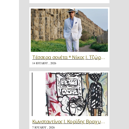
Τέσσερα σονέτα * Νίκος Ι. Τζώρτζης
14 ΙΟΥΛΊΟΥ , 2026
Κωνσταντίνος Ι. Κορίδης Βραχυγραφίες * Κριτική
7 ΙΟΥΛΊΟΥ , 2026