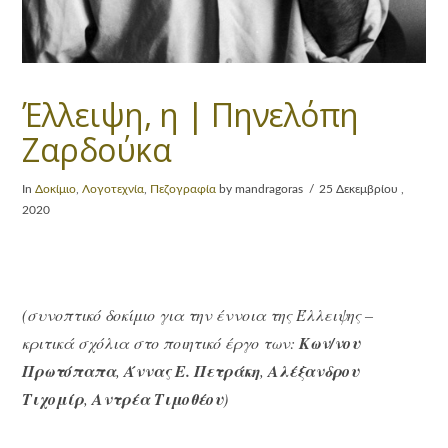
Έλλειψη, η | Πηνελόπη
Ζαρδούκα
In
Δοκίμιο
,
Λογοτεχνία
,
Πεζογραφία
by mandragoras
25 Δεκεμβρίου ,
2020
(συνοπτικό δοκίμιο για την έννοια της Έλλειψης –
κριτικά σχόλια στο ποιητικό έργο των:
Κων/νου
Πρωτόπαπα
,
Άννας Ε. Πετράκη
,
Αλέξανδρου
Τιχομίρ
,
Αντρέα Τιμοθέου
)