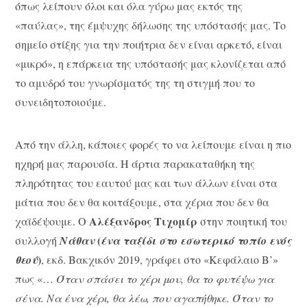
όπως λείπουν όλοι και όλα γύρω μας εκτός της
«παύλας», της έμψυχης δήλωσης της υπόστασής μας. Το
σημείο στίξης για την ποιήτρια δεν είναι αρκετό, είναι
«μικρό», η επάρκεια της υπόστασής μας κλονίζεται από
το αμυδρό του γνωρίσματός της τη στιγμή που το
συνειδητοποιούμε.
Από την άλλη, κάποιες φορές το να λείπουμε είναι η πιο
ηχηρή μας παρουσία. Η άρτια παρακαταθήκη της
πληρότητας του εαυτού μας και των άλλων είναι στα
μάτια που δεν θα κοιτάξουμε, στα χέρια που δεν θα
Αλέξανδρος Τιχομίρ
χαϊδέψουμε. Ο
στην ποιητική του
(
συλλογή
Νάθαν
ένα ταξίδι στο εσωτερικό τοπίο ενός
)
θεού
, εκδ. Βακχικόν 2019, γράφει στο «Κεφάλαιο Β’»
πως «…
Όταν σπάσει το χέρι μου, θα το φυτέψω για
σένα. Να ένα χέρι, θα λέω, που αγαπήθηκε. Όταν το