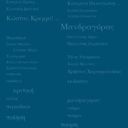
Κατερίνα Ζησάκη
Κατερίνα Παναγιωτοπούλου
Κλεονίκη Δρούγκα
Κωστής Παπακόγκος
Κώστας Κρεμμύδας
Λάμπρος Σπυριούνης
Μανδραγόρας
Παναγιώτης Δήμου
Περιοδικό
Πηνελόπη Ζαρδούκα
Σπύρος Μπρίκος
Σταύρος Μίχας
Τεχνοχώρος
Τόλης Νικηφόρου
Φαίδων Πατρικαλάκις
Χάρης Μελιτάς
Χρήστος Γιαννακός
Χρήστος Χαρτοματσίδης
εκδήλωση
εκδοσεις
εκδόσεις
κριτική
κριτικη
μανδραγορας
περιοδικο
ποίημα
ποιημα
ποίηση
ποιηση