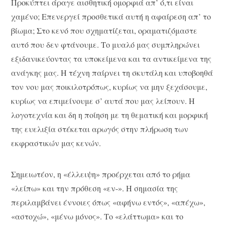
Προκύπτει άραγε αισθητική ομορφιά απ’ ό,τι είναι
χαμένο; Επενεργεί προσθετικά αυτή η αφαίρεση απ’ το
βίωμα; Στο κενό που σχηματίζεται, οραματιζόμαστε
αυτό που δεν φτάνουμε. Το μυαλό μας συμπληρώνει
εξιδανικεύοντας τα υποκείμενα και τα αντικείμενα της
ανάγκης μας. Η τέχνη παίρνει τη σκυτάλη και υποβοηθά
τον νου μας ποικιλοτρόπως, κυρίως να μην ξεχάσουμε,
κυρίως να επιμείνουμε σ’ αυτά που μας λείπουν. Η
λογοτεχνία και δη η ποίηση με τη θεματική και μορφική
της ευελιξία στέκεται αρωγός στην πλήρωση των
εκφραστικών μας κενών.
Σημειωτέον, η «έλλειψη» προέρχεται από το ρήμα
«λείπω» και την πρόθεση «εν-». Η σημασία της
περιλαμβάνει έννοιες όπως «αφήνω εντός», «απέχω»,
«αστοχώ», «μένω μόνος». Το «ελάττωμα» και το