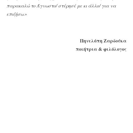
παρακαλώ το Άγνωστο/ στέρησέ με κι άλλο/ για να
επιζήσω
.»
Πηνελόπη Ζαρδούκα
ποιήτρια & φιλόλογος