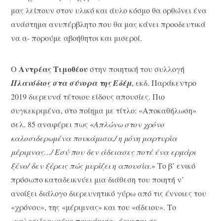
μας λείπουν στον υλικό και άυλο κόσμο θα ορθώνει ένα
ανάστημα ανυπέρβλητο που θα μας κάνει προοδευτικά
να α- πορούμε αβοήθητοι και μισεροί.
Αντρέας Τιμοθέου
Ο
στην ποιητική του συλλογή
Πλανόδιος στα σύνορα της Εδέμ
, εκδ. Παράκεντρο
2019 διερευνά τέτοιου είδους απουσίες. Πιο
συγκεκριμένα, στο ποίημα με τίτλο: «Αποκαθήλωση»
σελ. 85 αναφέρει πως «
Απλώνω στον χρόνο
καλοσιδερωμένα πουκάμισα,/ η μόνη μαρτυρία
μέριμνας…/ Εσύ που δεν άδειασες ποτέ ένα ερμάρι
ξένο/ δεν ξέρεις πώς μυρίζει η απουσία
.» Το β’ ενικό
πρόσωπο καταδεικνύει μια διάθεση του ποιητή ν’
ανοίξει διάλογο διερευνητικό γύρω από τις έννοιες του
«χρόνου», της «μέριμνας» και του «άδειου». Το
«καλοσιδερωμένο πουκάμισο» έρχεται σε