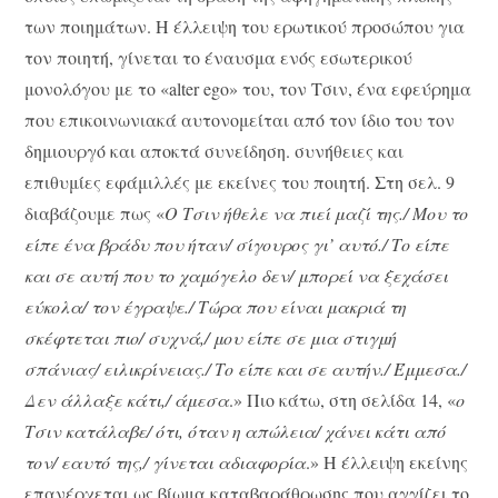
των ποιημάτων. Η έλλειψη του ερωτικού προσώπου για
τον ποιητή, γίνεται το έναυσμα ενός εσωτερικού
μονολόγου με το «alter ego» του, τον Τσιν, ένα εφεύρημα
που επικοινωνιακά αυτονομείται από τον ίδιο του τον
δημιουργό και αποκτά συνείδηση. συνήθειες και
επιθυμίες εφάμιλλές με εκείνες του ποιητή. Στη σελ. 9
διαβάζουμε πως «
Ο Τσιν ήθελε να πιεί μαζί της./ Μου το
είπε ένα βράδυ που ήταν/ σίγουρος γι’ αυτό./ Το είπε
και σε αυτή που το χαμόγελο δεν/ μπορεί να ξεχάσει
εύκολα/ τον έγραψε./ Τώρα που είναι μακριά τη
σκέφτεται πιο/ συχνά,/ μου είπε σε μια στιγμή
σπάνιας/ ειλικρίνειας./ Το είπε και σε αυτήν./ Έμμεσα./
Δεν άλλαξε κάτι,/ άμεσα
.» Πιο κάτω, στη σελίδα 14, «
ο
Τσιν κατάλαβε/ ότι, όταν η απώλεια/ χάνει κάτι από
τον/ εαυτό της,/ γίνεται αδιαφορία
.» Η έλλειψη εκείνης
επανέρχεται ως βίωμα καταβαράθρωσης που αγγίζει το