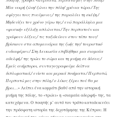
Μία νεκρή ζώνη/ ζώνει την πόλη/ χρόνια τώρα./ Της
σφίγγει τους πνεύμονες,/ της παραλύει τη σκέψη./
Μηδενίζει τον χρόνο γύρω της,/ ενώ παράλληλα μια
«φυσική» εξέλιξη απλώνεται./ Την περπατούν και
γράφουν λέξεις,/ τις ταξιδεύουν στον τόπο τους/
βρίσκουν στα απομεινάρια της ζωής της/ τουριστικό
ενδιαφέρον./ Στη Λευκωσία επιβλήθηκε μια σιαμαία
αδελφή,/ της τρώει το σώμα και τη μνήμη σε δόσεις./
Εμείς ανήμποροι, συνταγογραφούμε δείπνα
διπλωματικά,/ ενίοτε και μερικά ποιήματα./ Περπατώ,
Περπατώ μες στην πόλη,/ ο λύκος ξέρει πού θα με
βρει
…» Λείπει ένα κομμάτι βαθύ από την ιστορική
μνήμη της πόλης, το «τρώει» η «σιαμαία αδερφή» της, τα
κατεχόμενα. Ο ποιητής μ’ αυτό τον τρόπο καταδεικνύει
την πρόσφατη ιστορία της διχοτόμησης της Κύπρου. Η
πρωτεύουσά της, μέχρι σήμερα κομματιασμένη στη