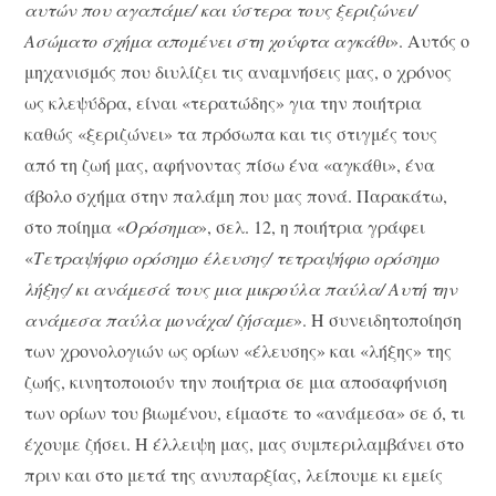
αυτών που αγαπάμε/ και ύστερα τους ξεριζώνει/
Ασώματο σχήμα απομένει στη χούφτα αγκάθι
». Αυτός ο
μηχανισμός που διυλίζει τις αναμνήσεις μας, ο χρόνος
ως κλεψύδρα, είναι «τερατώδης» για την ποιήτρια
καθώς «ξεριζώνει» τα πρόσωπα και τις στιγμές τους
από τη ζωή μας, αφήνοντας πίσω ένα «αγκάθι», ένα
άβολο σχήμα στην παλάμη που μας πονά. Παρακάτω,
στο ποίημα «
Ορόσημα
», σελ. 12, η ποιήτρια γράφει
«
Τετραψήφιο ορόσημο έλευσης/ τετραψήφιο ορόσημο
λήξης/ κι ανάμεσά τους μια μικρούλα παύλα/ Αυτή την
ανάμεσα παύλα μονάχα/ ζήσαμε
». Η συνειδητοποίηση
των χρονολογιών ως ορίων «έλευσης» και «λήξης» της
ζωής, κινητοποιούν την ποιήτρια σε μια αποσαφήνιση
των ορίων του βιωμένου, είμαστε το «ανάμεσα» σε ό, τι
έχουμε ζήσει. Η έλλειψη μας, μας συμπεριλαμβάνει στο
πριν και στο μετά της ανυπαρξίας, λείπουμε κι εμείς