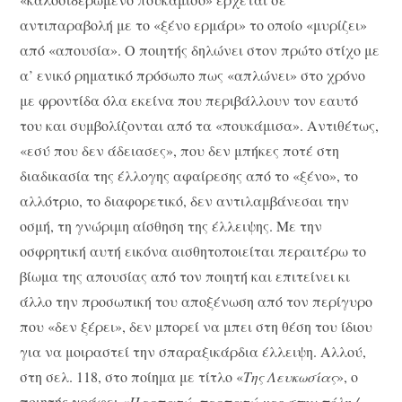
αντιπαραβολή με το «ξένο ερμάρι» το οποίο «μυρίζει»
από «απουσία». Ο ποιητής δηλώνει στον πρώτο στίχο με
α’ ενικό ρηματικό πρόσωπο πως «απλώνει» στο χρόνο
με φροντίδα όλα εκείνα που περιβάλλουν τον εαυτό
του και συμβολίζονται από τα «πουκάμισα». Αντιθέτως,
«εσύ που δεν άδειασες», που δεν μπήκες ποτέ στη
διαδικασία της έλλογης αφαίρεσης από το «ξένο», το
αλλότριο, το διαφορετικό, δεν αντιλαμβάνεσαι την
οσμή, τη γνώριμη αίσθηση της έλλειψης. Με την
οσφρητική αυτή εικόνα αισθητοποιείται περαιτέρω το
βίωμα της απουσίας από τον ποιητή και επιτείνει κι
άλλο την προσωπική του αποξένωση από τον περίγυρο
που «δεν ξέρει», δεν μπορεί να μπει στη θέση του ίδιου
για να μοιραστεί την σπαραξικάρδια έλλειψη. Αλλού,
στη σελ. 118, στο ποίημα με τίτλο «
Της Λευκωσίας
», ο
ποιητής γράφει «
Περπατώ, περπατώ μες στην πόλη./