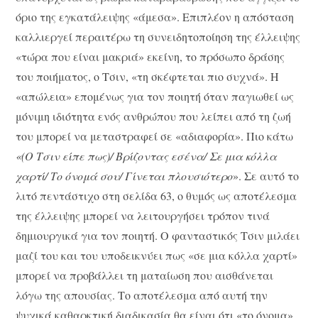
όριο της εγκατάλειψης «άμεσα». Επιπλέον η απόσταση
καλλιεργεί περαιτέρω τη συνειδητοποίηση της έλλειψης
«τώρα που είναι μακριά» εκείνη, το πρόσωπο δράσης
του ποιήματος, ο Τσιν, «τη σκέφτεται πιο συχνά». Η
«απώλεια» επομένως για τον ποιητή όταν παγιωθεί ως
μόνιμη ιδιότητα ενός ανθρώπου που λείπει από τη ζωή
του μπορεί να μεταστραφεί σε «αδιαφορία». Πιο κάτω
«(Ο Τσιν είπε πως)/ Βρίζοντας εσένα/ Σε μια κόλλα
χαρτί/ Το όνομά σου/ Γίνεται πλουσιότερο
». Σε αυτό το
λιτό πεντάστιχο στη σελίδα 63, ο θυμός ως αποτέλεσμα
της έλλειψης μπορεί να λειτουργήσει τρόπον τινά
δημιουργικά για τον ποιητή. Ο φανταστικός Τσιν μιλάει
μαζί του και του υποδεικνύει πως «σε μια κόλλα χαρτί»
μπορεί να προβάλλει τη ματαίωση που αισθάνεται
λόγω της απουσίας. Το αποτέλεσμα από αυτή την
ψυχικά καθαρκτική διαδικασία θα είναι ότι «το όνομα»