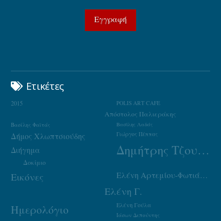
Ετικέτες
2015
POLIS ART CAFE
Απόστολος Παλιεράκης
Βασίλης Φαϊτάς
Βασίλης Λαδάς
Γιώργος Πέππας
Δήμος Χλωπτσιούδης
Δημήτρης Τζουμάκας
Διήγημα
Δοκίμιο
Ελένη Αρτεμίου-Φωτιάδου
Εικόνες
Ελένη Γ.
Ελένη Γούλα
Ημερολόγιο
Ιάσων Δεπούντης