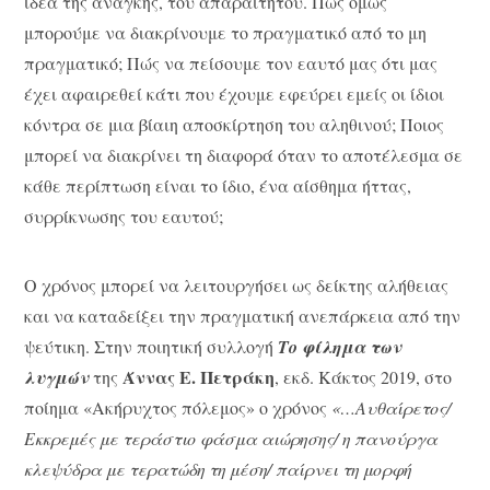
ιδέα της ανάγκης, του απαραίτητου. Πώς όμως
μπορούμε να διακρίνουμε το πραγματικό από το μη
πραγματικό; Πώς να πείσουμε τον εαυτό μας ότι μας
έχει αφαιρεθεί κάτι που έχουμε εφεύρει εμείς οι ίδιοι
κόντρα σε μια βίαιη αποσκίρτηση του αληθινού; Ποιος
μπορεί να διακρίνει τη διαφορά όταν το αποτέλεσμα σε
κάθε περίπτωση είναι το ίδιο, ένα αίσθημα ήττας,
συρρίκνωσης του εαυτού;
Ο χρόνος μπορεί να λειτουργήσει ως δείκτης αλήθειας
και να καταδείξει την πραγματική ανεπάρκεια από την
ψεύτικη. Στην ποιητική συλλογή
Το φίλημα των
Άννας Ε. Πετράκη
λυγμών
της
, εκδ. Κάκτος 2019, στο
ποίημα «Ακήρυχτος πόλεμος» ο χρόνος
«…Αυθαίρετος/
Εκκρεμές με τεράστιο φάσμα αιώρησης/ η πανούργα
κλεψύδρα με τερατώδη τη μέση/ παίρνει τη μορφή