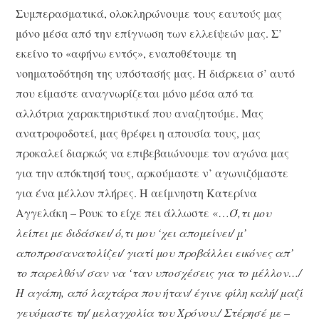
Συμπερασματικά, ολοκληρώνουμε τους εαυτούς μας
μόνο μέσα από την επίγνωση των ελλείψεών μας. Σ’
εκείνο το «αφήνω εντός», εναποθέτουμε τη
νοηματοδότηση της υπόστασής μας. Η διάρκεια σ’ αυτό
που είμαστε αναγνωρίζεται μόνο μέσα από τα
αλλότρια χαρακτηριστικά που αναζητούμε. Μας
ανατροφοδοτεί, μας θρέφει η απουσία τους, μας
προκαλεί διαρκώς να επιβεβαιώνουμε τον αγώνα μας
για την απόκτησή τους, αρκούμαστε ν’ αγωνιζόμαστε
για ένα μέλλον πλήρες. Η αείμνηστη Κατερίνα
Αγγελάκη – Ρουκ το είχε πει άλλωστε «…
Ό,τι μου
λείπει με διδάσκει/ ό,τι μου ‘χει απομείνει/ μ’
αποπροσανατολίζει/ γιατί μου προβάλλει εικόνες απ’
το παρελθόν/ σαν να ‘ταν υποσχέσεις για το μέλλον…/
Η αγάπη, από λαχτάρα που ήταν/ έγινε φίλη καλή/ μαζί
γευόμαστε τη/ μελαγχολία του Χρόνου./ Στέρησέ με –