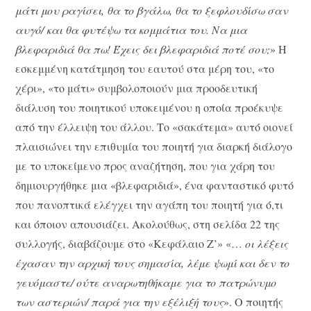
μάτι μου ραγίσει, θα το βγάλω, θα το ξεφλουδίσω σαν
αυγό/ και θα φυτέψω τα κομμάτια του. Να μια
βλεφαριδιά θα πω! Έχεις δει βλεφαριδιά ποτέ σου;
» Η
εσκεμμένη κατάτμηση του εαυτού στα μέρη του, «το
χέρι», «το μάτι» συμβολοποιούν μια προοδευτική
διάλυση του ποιητικού υποκειμένου η οποία προέκυψε
από την έλλειψη του άλλου. Το «σακάτεμα» αυτό οιονεί
πλαισιώνει την επιθυμία του ποιητή για διαρκή διάλογο
με το υποκείμενο προς αναζήτηση, που για χάρη του
δημιουργήθηκε μια «βλεφαριδιά», ένα φανταστικό φυτό
που πανοπτικά ελέγχει την αγάπη του ποιητή για ό,τι
και όποιον απουσιάζει. Ακολούθως, στη σελίδα 22 της
συλλογής, διαβάζουμε στο «Κεφάλαιο Ζ’» «…
οι λέξεις
έχασαν την αρχική τους σημασία, λέμε ψωμί και δεν το
γευόμαστε/ ούτε αναρωτηθήκαμε για το πατρώνυμο
των αστεριών/ παρά για την εξέλιξή τους
». Ο ποιητής