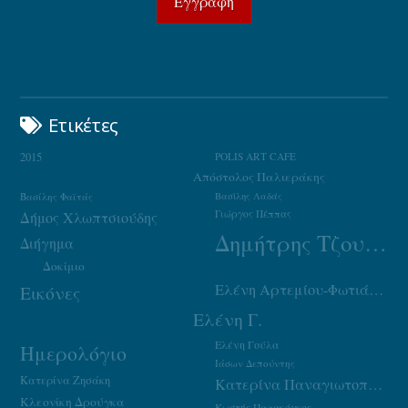
Ετικέτες
2015
POLIS ART CAFE
Απόστολος Παλιεράκης
Βασίλης Φαϊτάς
Βασίλης Λαδάς
Γιώργος Πέππας
Δήμος Χλωπτσιούδης
Δημήτρης Τζουμάκας
Διήγημα
Δοκίμιο
Ελένη Αρτεμίου-Φωτιάδου
Εικόνες
Ελένη Γ.
Ελένη Γούλα
Ημερολόγιο
Ιάσων Δεπούντης
Κατερίνα Ζησάκη
Κατερίνα Παναγιωτοπούλου
Κλεονίκη Δρούγκα
Κωστής Παπακόγκος