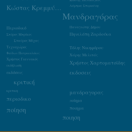
Κώστας Κρεμμύδας
Λάμπρος Σπυριούνης
Μανδραγόρας
Παναγιώτης Δήμου
Περιοδικό
Πηνελόπη Ζαρδούκα
Σπύρος Μπρίκος
Σταύρος Μίχας
Τεχνοχώρος
Τόλης Νικηφόρου
Φαίδων Πατρικαλάκις
Χάρης Μελιτάς
Χρήστος Γιαννακός
Χρήστος Χαρτοματσίδης
εκδήλωση
εκδοσεις
εκδόσεις
κριτική
κριτικη
μανδραγορας
περιοδικο
ποίημα
ποιημα
ποίηση
ποιηση