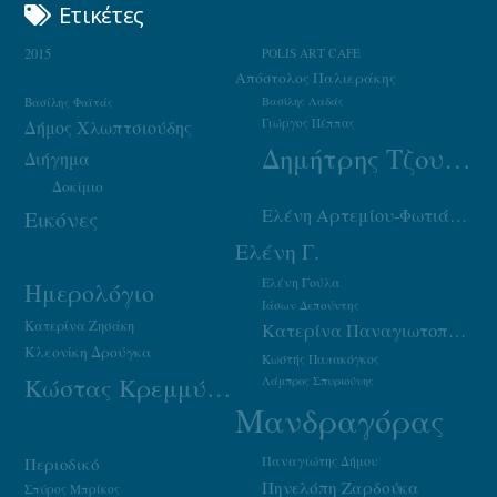
Ετικέτες
2015
POLIS ART CAFE
Απόστολος Παλιεράκης
Βασίλης Φαϊτάς
Βασίλης Λαδάς
Γιώργος Πέππας
Δήμος Χλωπτσιούδης
Δημήτρης Τζουμάκας
Διήγημα
Δοκίμιο
Ελένη Αρτεμίου-Φωτιάδου
Εικόνες
Ελένη Γ.
Ελένη Γούλα
Ημερολόγιο
Ιάσων Δεπούντης
Κατερίνα Ζησάκη
Κατερίνα Παναγιωτοπούλου
Κλεονίκη Δρούγκα
Κωστής Παπακόγκος
Κώστας Κρεμμύδας
Λάμπρος Σπυριούνης
Μανδραγόρας
Παναγιώτης Δήμου
Περιοδικό
Πηνελόπη Ζαρδούκα
Σπύρος Μπρίκος