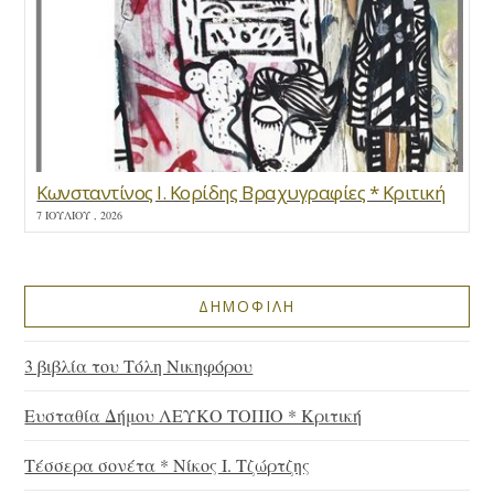
Κωνσταντίνος Ι. Κορίδης Βραχυγραφίες * Κριτική
7 ΙΟΥΛΊΟΥ , 2026
ΔΗΜΟΦΙΛΗ
3 βιβλία του Τόλη Νικηφόρου
Ευσταθία Δήμου ΛΕΥΚΟ ΤΟΠΙΟ * Κριτική
Τέσσερα σονέτα * Νίκος Ι. Τζώρτζης