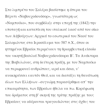
Στο λιμπρέτο του Σολέρα βασίστηκε η όπερα του
Βέρντι «Ναβουχοδονόσορ», γνωστότερη ως
«Ναμπούκο», που συμβόλιζε στην εποχή της (1842) την
υποταγή και καταπίεση του ιταλικού λαού από τον οίκο
των Αψβούργων: Αρχικά το εσωτερικό του Ναού του
Σολομώντος στα Ιεροσόλυμα του 587 π.Χ., όπου οι
ηττημένοι Εβραίοι περιμένουν τη θριαμβευτική είσοδο
του νικητή βασιλιά Ναβουχοδονόσορα Β’. Τα Ανάκτορα
της Βαβυλώνας, στη δεύτερη πράξη, με τον Ναμπούκο
να περιφρονεί ανθρώπους, ιερά και όσια, ν’
ανακηρύσσει εαυτόν Θεό, και να διατάζει τη θανάτωση
όλων των Ελλήνων –συγνώμη παρασύρθηκα απ’ την
επικαιρότητα, των Εβραίων ήθελα να πω. Κορύφωση
του δράματος στη β’ σκηνή της τρίτης πράξης με τους
Εβραίους να οδύρονται τραγουδώντας στις όχθες του