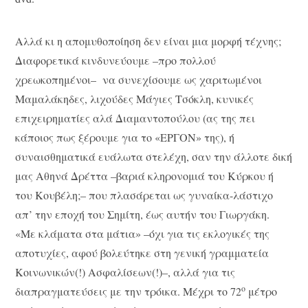
Αλλά κι η απομυθοποίηση δεν είναι μια μορφή τέχνης;
Διαφορετικά κινδυνεύουμε –προ πολλού
χρεωκοπημένοι– να συνεχίσουμε ως χαριτωμένοι
Μαμαλάκηδες, λιχούδες Μάγιες Τσόκλη, κυνικές
επιχειρηματίες αλά Διαμαντοπούλου (ας της πει
κάποιος πως ξέρουμε για το «ΕΡΓΟΝ» της), ή
συναισθηματικά ευάλωτα στελέχη, σαν την άλλοτε δική
μας Αθηνά Δρέττα –βαριά κληρονομιά του Κύρκου ή
του Κουβέλη;– που πλασάρεται ως γυναίκα-λάστιχο
απ’ την εποχή του Σημίτη, έως αυτήν του Γιωργάκη.
«Με κλάματα στα μάτια» –όχι για τις εκλογικές της
αποτυχίες, αφού βολεύτηκε στη γενική γραμματεία
Κοινωνικών(!) Ασφαλίσεων(!)–, αλλά για τις
ο
διαπραγματεύσεις με την τρόικα. Μέχρι το 72
μέτρο