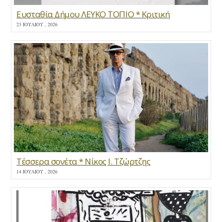
Ευσταθία Δήμου ΛΕΥΚΟ ΤΟΠΙΟ * Κριτική
23 ΙΟΥΛΊΟΥ , 2026
Τέσσερα σονέτα * Νίκος Ι. Τζώρτζης
14 ΙΟΥΛΊΟΥ , 2026