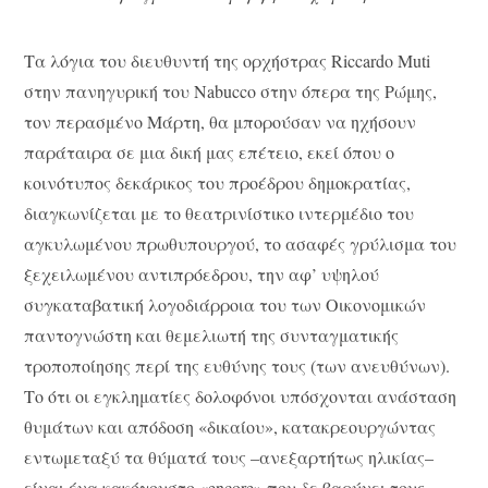
Τα λόγια του διευθυντή της ορχήστρας Riccardo Muti
στην πανηγυρική του Nabucco στην όπερα της Ρώμης,
τον περασμένο Μάρτη, θα μπορούσαν να ηχήσουν
παράταιρα σε μια δική μας επέτειο, εκεί όπου ο
κοινότυπος δεκάρικος του προέδρου δημοκρατίας,
διαγκωνίζεται με το θεατρινίστικο ιντερμέδιο του
αγκυλωμένου πρωθυπουργού, το ασαφές γρύλισμα του
ξεχειλωμένου αντιπρόεδρου, την αφ’ υψηλού
συγκαταβατική λογοδιάρροια του των Οικονομικών
παντογνώστη και θεμελιωτή της συνταγματικής
τροποποίησης περί της ευθύνης τους (των ανευθύνων).
Το ότι οι εγκληματίες δολοφόνοι υπόσχονται ανάσταση
θυμάτων και απόδοση «δικαίου», κατακρεουργώντας
εντωμεταξύ τα θύματά τους –ανεξαρτήτως ηλικίας–
είναι ένα κακόγουστο «encore» που δε βαρύνει τους