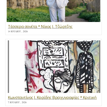
Τέσσερα σονέτα * Νίκος Ι. Τζώρτζης
14 ΙΟΥΛΊΟΥ , 2026
Κωνσταντίνος Ι. Κορίδης Βραχυγραφίες * Κριτική
7 ΙΟΥΛΊΟΥ , 2026