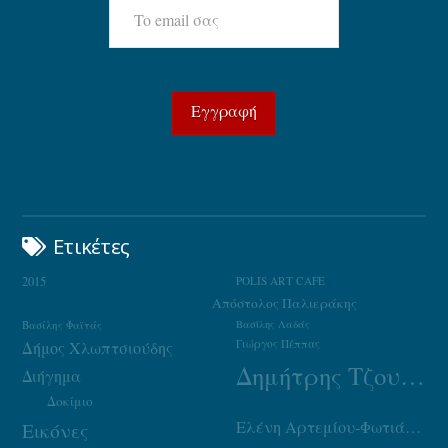
Ετικέτες
2015
POLIS ART CAFE
Απόστολος Παλιεράκης
Βασίλης Φαϊτάς
Βασίλης Λαδάς
Γιώργος Πέππας
Δήμος Χλωπτσιούδης
Δημήτρης Τζουμάκας
Διήγημα
Δοκίμιο
Ελένη Αρτεμίου-Φωτιάδου
Εικόνες