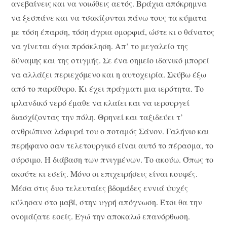
ανεβαίνεις και να νοιώθεις αετός. Βράχια απόκρημνα
να ξεσπάνε και να τσακίζονται πάνω τους τα κύματα
με τόση έπαρση, τόση άγρια ομορφιά, ώστε κι ο θάνατος
να γίνεται άγια πρόσκληση. Απ’ το μεγαλείο της
δύναμης και της στιγμής. Σε ένα σημείο ιδανικό μπορεί
να αλλάζει περιεχόμενο και η αυτοχειρία. Σκύβω έξω
από το παράθυρο. Κι έχει πράγματι μια ιερότητα. Το
ιρλανδικό νερό έμαθε να κλαίει και να ιερουργεί
διασχίζοντας την πόλη. Θρηνεί και ταξιδεύει τ’
ανθρώπινα λάφυρά του ο ποταμός Σάνον. Γαλήνιο και
περήφανο σαν τελετουργικό είναι αυτό το πέρασμα, το
σύρσιμο. Η διάβαση των πνιγμένων. Το ακούω. Όπως το
ακούτε κι εσείς. Μόνο οι επιχειρήσεις είναι κουφές.
Μέσα στις δυο τελευταίες βδομάδες εννιά ψυχές
κύλησαν στο μαβί, στην υγρή απόγνωση. Έτσι θα την
ονομάζατε εσείς. Εγώ την αποκαλώ επανόρθωση.