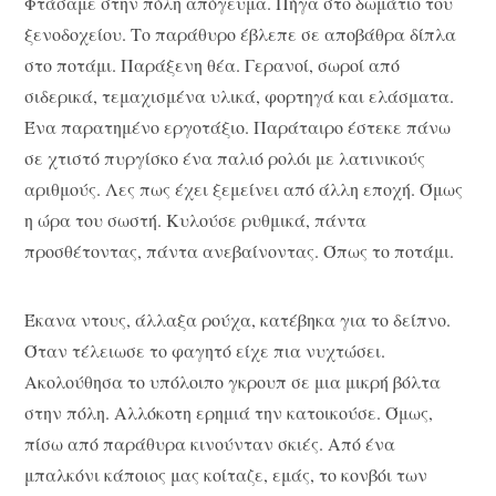
Φτάσαμε στην πόλη απόγευμα. Πήγα στο δωμάτιο του
ξενοδοχείου. Το παράθυρο έβλεπε σε αποβάθρα δίπλα
στο ποτάμι. Παράξενη θέα. Γερανοί, σωροί από
σιδερικά, τεμαχισμένα υλικά, φορτηγά και ελάσματα.
Ένα παρατημένο εργοτάξιο. Παράταιρο έστεκε πάνω
σε χτιστό πυργίσκο ένα παλιό ρολόι με λατινικούς
αριθμούς. Λες πως έχει ξεμείνει από άλλη εποχή. Όμως
η ώρα του σωστή. Κυλούσε ρυθμικά, πάντα
προσθέτοντας, πάντα ανεβαίνοντας. Όπως το ποτάμι.
Έκανα ντους, άλλαξα ρούχα, κατέβηκα για το δείπνο.
Όταν τέλειωσε το φαγητό είχε πια νυχτώσει.
Ακολούθησα το υπόλοιπο γκρουπ σε μια μικρή βόλτα
στην πόλη. Αλλόκοτη ερημιά την κατοικούσε. Όμως,
πίσω από παράθυρα κινούνταν σκιές. Από ένα
μπαλκόνι κάποιος μας κοίταζε, εμάς, το κονβόι των