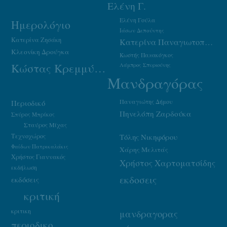
Ελένη Γ.
Ελένη Γούλα
Ημερολόγιο
Ιάσων Δεπούντης
Κατερίνα Ζησάκη
Κατερίνα Παναγιωτοπούλου
Κλεονίκη Δρούγκα
Κωστής Παπακόγκος
Κώστας Κρεμμύδας
Λάμπρος Σπυριούνης
Μανδραγόρας
Παναγιώτης Δήμου
Περιοδικό
Πηνελόπη Ζαρδούκα
Σπύρος Μπρίκος
Σταύρος Μίχας
Τεχνοχώρος
Τόλης Νικηφόρου
Φαίδων Πατρικαλάκις
Χάρης Μελιτάς
Χρήστος Γιαννακός
Χρήστος Χαρτοματσίδης
εκδήλωση
εκδοσεις
εκδόσεις
κριτική
κριτικη
μανδραγορας
περιοδικο