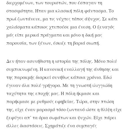
διερχομένων, των τουριστών, που έσπαγαν τη
στασιμότητα. Ήταν μια κλασική πόλη φάντασμα. Το
πρωί ζωντάνευε, μα τις νύχτες τόπος άψυχος. Σε κάτι
χαλάσματα κάποιος χτυπούσε μια ένεση. Ο ξεναγός
μάς είπε μερικά πράγματα και μόνο η δική μας
παρουσία, των ξένων, έσκιζε τη βαριά σιωπή.
Δεν ήταν ασυνήθιστη η ιστορία της πόλης. Μόνο πολύ
συμπυκνωμένη. Η κανονική εναλλαγή της άνθησης και
της παρακμής διαρκεί συνήθως κάποια χρόνια. Εδώ
έγιναν όλα πολύ γρήγορα. Με τη γνωστή ιλιγγιώδη
ταχύτητα της εποχής μας. Η πόλη ήκμασε και
παρήκμασε με ρυθμούς εφηβείας. Τώρα, στην πτώση
της, είχε έναν μαρασμό τόσο ζωντανό ώστε η θλίψη είχε
ξεφύγει απ’ τα όρια σωμάτων και ψυχών. Είχε πάρει
άλλες διαστάσεις. Σχημάτιζε ένα συμπαγές