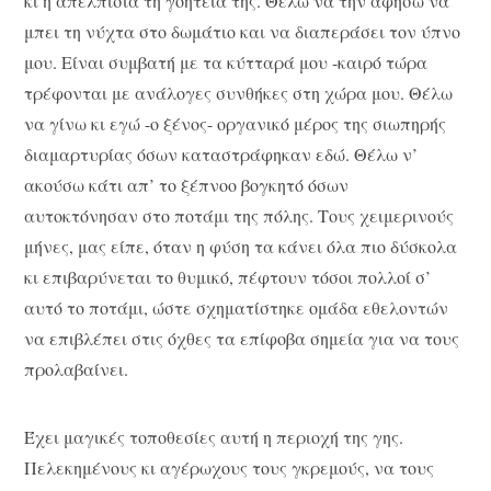
κι η απελπισία τη γοητεία της. Θέλω να την αφήσω να
μπει τη νύχτα στο δωμάτιο και να διαπεράσει τον ύπνο
μου. Είναι συμβατή με τα κύτταρά μου -καιρό τώρα
τρέφονται με ανάλογες συνθήκες στη χώρα μου. Θέλω
να γίνω κι εγώ -ο ξένος- οργανικό μέρος της σιωπηρής
διαμαρτυρίας όσων καταστράφηκαν εδώ. Θέλω ν’
ακούσω κάτι απ’ το ξέπνοο βογκητό όσων
αυτοκτόνησαν στο ποτάμι της πόλης. Τους χειμερινούς
μήνες, μας είπε, όταν η φύση τα κάνει όλα πιο δύσκολα
κι επιβαρύνεται το θυμικό, πέφτουν τόσοι πολλοί σ’
αυτό το ποτάμι, ώστε σχηματίστηκε ομάδα εθελοντών
να επιβλέπει στις όχθες τα επίφοβα σημεία για να τους
προλαβαίνει.
Έχει μαγικές τοποθεσίες αυτή η περιοχή της γης.
Πελεκημένους κι αγέρωχους τους γκρεμούς, να τους