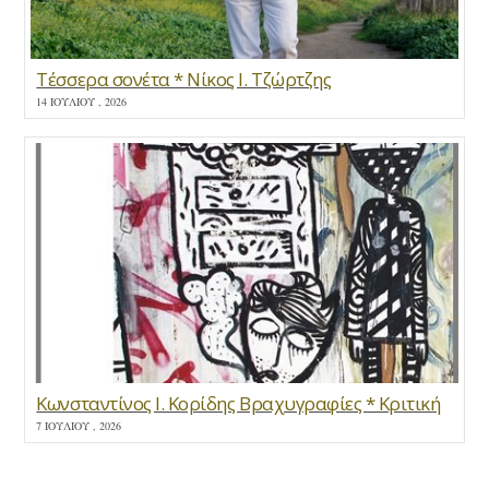
Τέσσερα σονέτα * Νίκος Ι. Τζώρτζης
14 ΙΟΥΛΊΟΥ , 2026
Κωνσταντίνος Ι. Κορίδης Βραχυγραφίες * Κριτική
7 ΙΟΥΛΊΟΥ , 2026