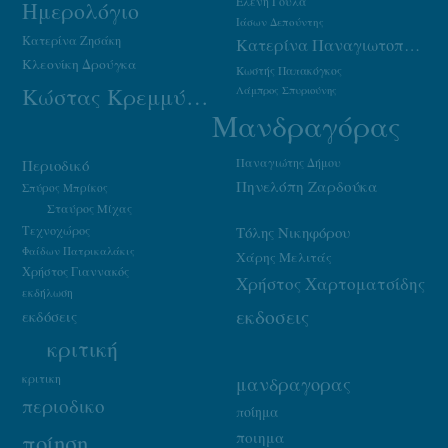
Ελένη Γούλα
Ημερολόγιο
Ιάσων Δεπούντης
Κατερίνα Ζησάκη
Κατερίνα Παναγιωτοπούλου
Κλεονίκη Δρούγκα
Κωστής Παπακόγκος
Κώστας Κρεμμύδας
Λάμπρος Σπυριούνης
Μανδραγόρας
Παναγιώτης Δήμου
Περιοδικό
Πηνελόπη Ζαρδούκα
Σπύρος Μπρίκος
Σταύρος Μίχας
Τεχνοχώρος
Τόλης Νικηφόρου
Φαίδων Πατρικαλάκις
Χάρης Μελιτάς
Χρήστος Γιαννακός
Χρήστος Χαρτοματσίδης
εκδήλωση
εκδοσεις
εκδόσεις
κριτική
κριτικη
μανδραγορας
περιοδικο
ποίημα
ποιημα
ποίηση