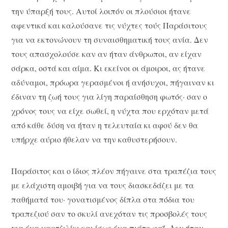
την ύπαρξή τους. Αυτοί λοιπόν οι πλούσιοι ήτανε
αφεντικά και καλούσανε τις νύχτες τούς Παράσιτους
για να εκτονώνουν τη συναισθηματική τους ανία. Δεν
τους απασχολούσε καν αν ήταν άνθρωποι, αν είχαν
σάρκα, οστά και αίμα. Κι εκείνοι οι άμοιροι, ας ήτανε
αδύναμοι, πρόωρα γερασμένοι ή ανήσυχοι, πήγαιναν κι
έδιναν τη ζωή τους για λίγη παραίσθηση φωτός· σαν ο
χρόνος τους να είχε σωθεί, η νύχτα που ερχόταν μετά
από κάθε δύση να ήταν η τελευταία κι αφού δεν θα
υπήρχε αύριο ήθελαν να την καθυστερήσουν.
Παράσιτος και ο ίδιος πλέον πήγαινε στα τραπέζια τους
με ελάχιστη αμοιβή για να τους διασκεδάζει με τα
παθήματά του· γονατισμένος δίπλα στα πόδια του
τραπεζιού σαν το σκυλί ανεχόταν τις προσβολές τους
για ένα χαρτζιλίκι και ίσως ένα πιάτο φαΐ. Δεν ήταν