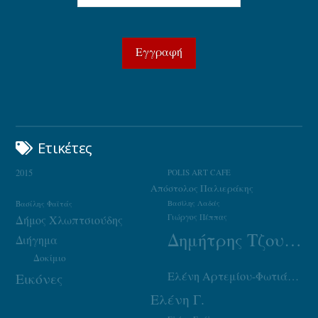
Ετικέτες
2015
POLIS ART CAFE
Απόστολος Παλιεράκης
Βασίλης Φαϊτάς
Βασίλης Λαδάς
Γιώργος Πέππας
Δήμος Χλωπτσιούδης
Δημήτρης Τζουμάκας
Διήγημα
Δοκίμιο
Ελένη Αρτεμίου-Φωτιάδου
Εικόνες
Ελένη Γ.